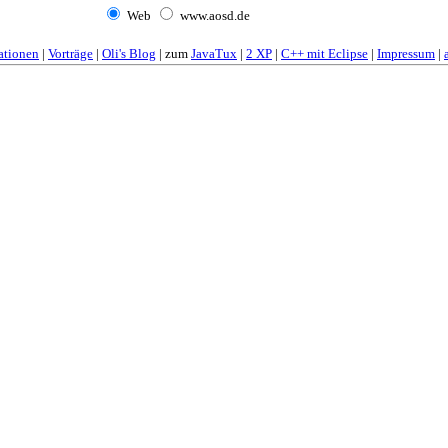
Web
www.aosd.de
ationen
|
Vorträge
|
Oli's Blog
| zum
JavaTux
|
2 XP
|
C++ mit Eclipse
|
Impressum
|