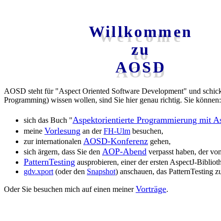
Willkommen
Welcome
zu
to
AOSD
AOSD
AOSD steht für "Aspect Oriented Software Development" und schickt
Programming) wissen wollen, sind Sie hier genau richtig. Sie können:
Aspektorientierte Programmierung mit A
sich das Buch "
Vorlesung
meine
an der
FH-Ulm
besuchen,
AOSD-Konferenz
zur internationalen
gehen,
AOP-Abend
sich ärgern, dass Sie den
verpasst haben, der vo
PatternTesting
ausprobieren, einer der ersten AspectJ-Bibliot
gdv.xport
(oder den
Snapshot
) anschauen, das PatternTesting 
Vorträge
Oder Sie besuchen mich auf einen meiner
.